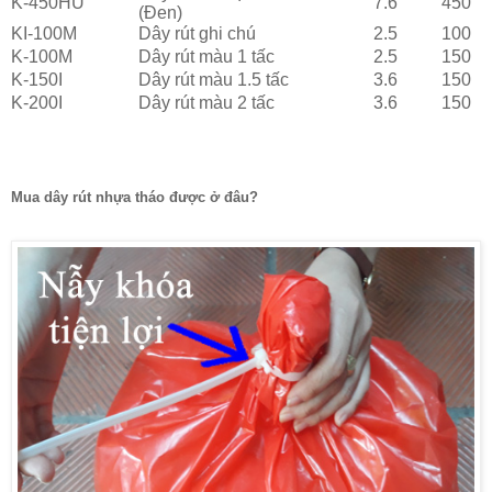
K-450HU
7.6
450
(Đen)
KI-100M
Dây rút ghi chú
2.5
100
K-100M
Dây rút màu 1 tấc
2.5
150
K-150I
Dây rút màu 1.5 tấc
3.6
150
K-200I
Dây rút màu 2 tấc
3.6
150
Mua dây rút nhựa tháo được ở đâu?