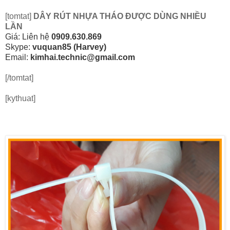
[tomtat]
DÂY RÚT NHỰA THÁO ĐƯỢC DÙNG NHIỀU
LẦN
Giá: Liên hệ
0909.630.869
Skype:
vuquan85 (Harvey)
Email:
kimhai.technic@gmail.com
[/tomtat]
[kythuat]