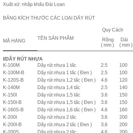
Xuất xứ: nhập khẩu Đài Loan
BẢNG KÍCH THƯỚC CÁC LOẠI DÂY RÚT
Quy Cách
TÊN SẢN PHẨM
Rộng
Dài
MÃ HÀNG
( mm )
( mm 
I/DÂY RÚT NHỰA
K-100M
Dây rút nhựa 1 tấc
2.5
100
K-100M-B
Dây rút nhựa 1 tấc ( Đen )
2.5
100
K-120S-B
Dây rút nhựa 1,2 tấc ( Đen )
4.6
120
K-140M
Dây rút nhựa 1,4 tấc
2.5
140
K-150I
Dây rút nhựa 1,5 tấc
3.6
150
K-150I-B
Dây rút nhựa 1,5 tấc ( Đen )
3.6
150
K-160S-B
Dây rút nhựa 1,6 tấc ( Đen )
4.6
160
K-200I
Dây rút nhựa 2 tấc
3.6
200
K-200I-B
Dây rút nhựa 2 tấc ( Đen )
3.6
200
K-200S
Dây rút nhựa 2 tấc
4.6
200