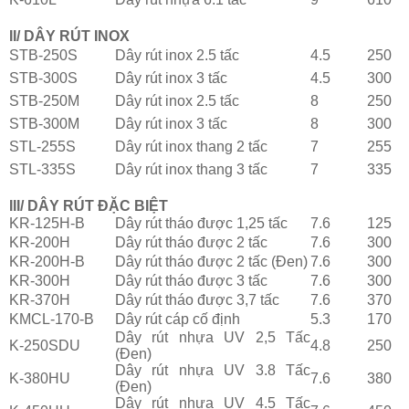
II/ DÂY RÚT INOX
STB-250S
Dây rút inox 2.5 tấc
4.5
250
STB-300S
Dây rút inox 3 tấc
4.5
300
STB-250M
Dây rút inox 2.5 tấc
8
250
STB-300M
Dây rút inox 3 tấc
8
300
STL-255S
Dây rút inox thang 2 tấc
7
255
STL-335S
Dây rút inox thang 3 tấc
7
335
III/ DÂY RÚT ĐẶC BIỆT
KR-125H-B
Dây rút tháo được 1,25 tấc
7.6
125
KR-200H
Dây rút tháo được 2 tấc
7.6
300
KR-200H-B
Dây rút tháo được 2 tấc (Đen)
7.6
300
KR-300H
Dây rút tháo được 3 tấc
7.6
300
KR-370H
Dây rút tháo được 3,7 tấc
7.6
370
KMCL-170-B
Dây rút cáp cố định
5.3
170
Dây rút nhựa UV 2,5 Tấc
K-250SDU
4.8
250
(Đen)
Dây rút nhựa UV 3.8 Tấc
K-380HU
7.6
380
(Đen)
Dây rút nhựa UV 4.5 Tấc