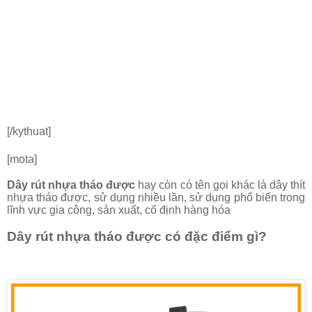
[/kythuat]
[mota]
Dây rút nhựa th
áo được
hay còn có tên gọi khác là dây thít
nhựa th
áo được
, sử dụng nhiều lần
, sử dụng phổ biến trong
lĩnh vực gia công, sản xuất, cố định hàng hóa
Dây rút nhựa tháo được có đặc điểm gì?