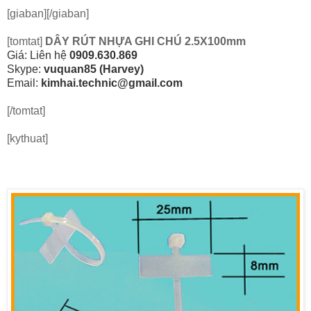
[giaban][/giaban]
[tomtat]
DÂY RÚT NHỰA GHI CHÚ 2.5X100mm
Giá: Liên hệ
0909.630.869
Skype:
vuquan85 (Harvey)
Email:
kimhai.technic@gmail.com
[/tomtat]
[kythuat]