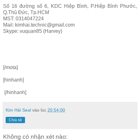
Số 16 đường số 6, KDC Hiệp Bình, P.Hiệp Bình Phước,
Q.Thủ Đức, Tp.HCM
MST: 0314047224
Mail: kimhai.technic@gmail.com
Skype: vuquan85 (Harvey)
[/mota]
[hinhanh]
[/hinhanh]
Kim Hải Seal
vào lúc
20:54:00
Chia sẻ
Không có nhận xét nào: