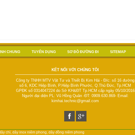
ĐỊNH CHUNG
TUYỂN DỤNG
SƠ ĐỒ ĐƯỜNG ĐI
SITEMAP
KẾT NỐI VỚI CHÚNG TÔI
Công ty TNHH MTV Vật Tư và Thiết Bị Kim Hải - Đ/c: số 16 đường
số 6, KDC Hiệp Bình, P.Hiệp Bình Phước, Q.Thủ Đức, Tp.HCM
GPĐK số 0314047224 do Sở KH&ĐT Tp.HCM cấp ngày 05/10/2016
Người đại diện PL: Vũ Hồng Quân -ĐT: 0909.630.869- Email:
kimhai.technic@gmail.com
 dây chì, dây inox niêm phong, dây đồng niêm phong