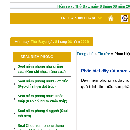
Hôm nay :
Thứ Bảy,
ngày
8
tháng
08
năm
20
TẤT CẢ SẢN PHẨM
Hôm nay:
Thứ Bảy,
ngày
8
tháng
08
năm
2026
Trang chủ
»
Tin tức
»
Phân biệ
SEAL NIÊM PHONG
Seal niêm phong nhựa răng
Phân biệt dây rút nhựa
cưa (Kẹp chì nhựa răng cưa)
Dây niêm phong và dây rút
Seal niêm phong nhựa đốt trúc
quá trình tìm hiểu sản ph
(Kẹp chì nhựa đốt trúc)
Seal niêm phong nhựa khóa
thép (Kẹp chì nhựa khóa thép)
Seal niêm phong 4 ngạnh (Seal
mỏ neo)
Seal Chốt niêm phong thùng