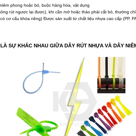
i niêm phong hoặc bó, buộc hàng hóa, vật dụng
ông rút ngược lại được), khi cần mở hoặc tháo phải cắt bỏ, thường ch
c có cơ cấu khóa riêng) Được sản xuất từ chất liệu nhựa cao cấp (PP, 
 LÀ SỰ KHÁC NHAU GIỮA DÂY RÚT NHỰA VÀ DÂY NI