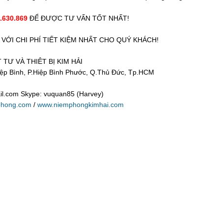
.630.869
ĐỂ ĐƯỢC TƯ VẤN TỐT NHẤT!
VỚI CHI PHÍ TIẾT KIỆM NHẤT CHO QUÝ KHÁCH!
TƯ VÀ THIÊT BỊ KIM HẢI
iệp Bình, P.Hiệp Bình Phước, Q.Thủ Đức, Tp.HCM
il.com Skype: vuquan85 (Harvey)
phong.com
/
www.niemphongkimhai.com