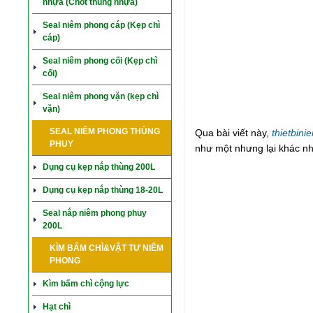
nhựa (Chốt thùng nhựa)
Seal niêm phong cáp (Kẹp chì
cáp)
Seal niêm phong cối (Kẹp chì
cối)
Seal niêm phong vặn (kẹp chì
vặn)
SEAL NIÊM PHONG THÙNG
Qua bài viết này,
thietbin
PHUY
như một nhưng lại khác n
Dụng cụ kẹp nắp thùng 200L
Dụng cụ kẹp nắp thùng 18-20L
Seal nắp niêm phong phuy
200L
KÌM BẤM CHÌ&VẬT TƯ NIÊM
PHONG
Kìm bấm chì cộng lực
Hạt chì