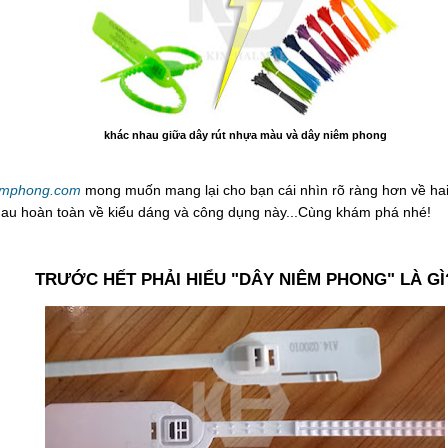
khác nhau giữa dây rút nhựa màu và dây niêm phong
iemphong.com
mong muốn mang lại cho bạn cái nhìn rõ ràng hơn về h
hau hoàn toàn về kiểu dáng và công dụng này...Cùng khám phá nhé!
TRƯỚC HẾT PHẢI HIỂU "DÂY NIÊM PHONG" LÀ GÌ