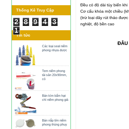
Đều có độ dài tùy biến kh
Thống Kê Truy Cập
Cơ cấu khóa một chiều (kh
(trừ loại dây rút tháo đượ
2
8
9
4
3
nghiệt, độ bền cao
1
Tin tức
ĐÂU
Các loại seal niêm
phong nhựa được
Tem niêm phong
tài sản 20x90mm,
có
Bán kìm bấm hạt
chì niêm phong giá
Bán nắp lớn niêm
phong thùng phuy