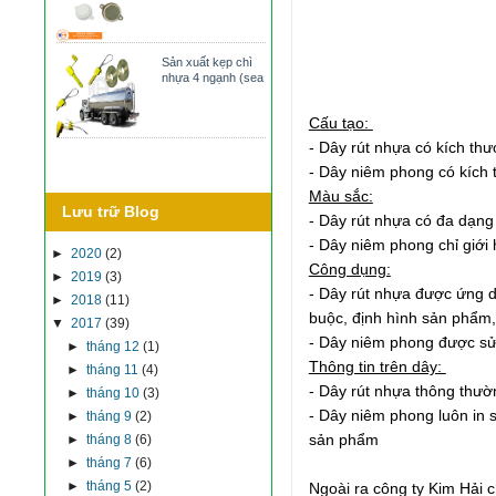
Sản xuất kẹp chì
nhựa 4 ngạnh (sea
Cấu tạo:
- Dây rút nhựa có kích th
- Dây niêm phong có kích
Màu sắc:
Lưu trữ Blog
- Dây rút nhựa có đa dạng
- Dây niêm phong chỉ giới
►
2020
(2)
Công dụng:
►
2019
(3)
- Dây rút nhựa được ứng d
►
2018
(11)
buộc, định hình sản phẩm,
▼
2017
(39)
- Dây niêm phong được sử
►
tháng 12
(1)
Thông tin trên dây:
►
tháng 11
(4)
- Dây rút nhựa thông thườn
►
tháng 10
(3)
- Dây niêm phong luôn in s
►
tháng 9
(2)
sản phẩm
►
tháng 8
(6)
►
tháng 7
(6)
►
tháng 5
(2)
Ngoài ra công ty Kim Hải 