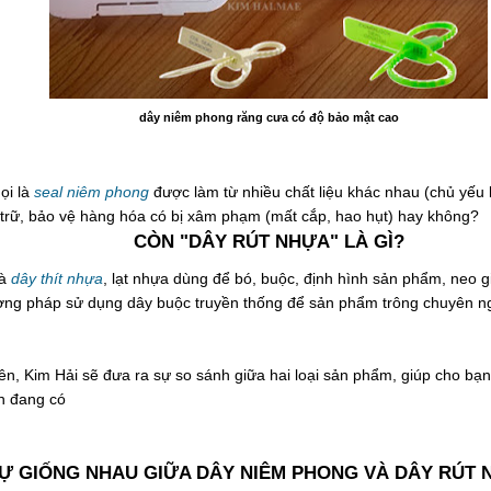
dây niêm phong răng cưa có độ bảo mật cao
ọi là
seal niêm phong
được làm từ nhiều chất liệu khác nhau (chủ yế
 trữ, bảo vệ hàng hóa có bị xâm phạm (mất cắp, hao hụt) hay không?
CÒN "DÂY RÚT NHỰA" LÀ GÌ?
là
dây thít nhựa
, lạt nhựa dùng để bó, buộc, định hình sản phẩm, neo 
ương pháp sử dụng dây buộc truyền thống để sản phẩm trông chuyên nghi
rên, Kim Hải sẽ đưa ra sự so sánh giữa hai loại sản phẩm, giúp cho bạ
h đang có
Ự GIỐNG NHAU GIỮA DÂY NIÊM PHONG VÀ DÂY RÚT