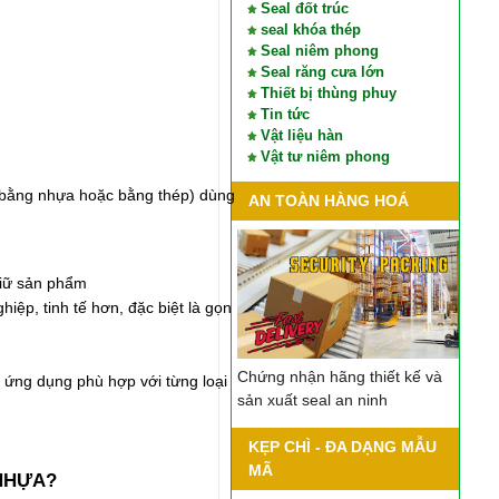
Seal đốt trúc
seal khóa thép
Seal niêm phong
Seal răng cưa lớn
Thiết bị thùng phuy
Tin tức
Vật liệu hàn
Vật tư niêm phong
u bằng nhựa hoặc bằng thép) dùng
AN TOÀN HÀNG HOÁ
giữ sản phẩm
ệp, tinh tế hơn, đặc biệt là gọn
Chứng nhận hãng thiết kế và
n ứng dụng phù hợp với từng loại
sản xuất seal an ninh
KẸP CHÌ - ĐA DẠNG MẪU
MÃ
 NHỰA?