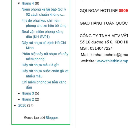
▼
tháng 4
(8)
Niêm phong xe tải bạt- Gợi ý
GỌI NGAY HOTLINE
0909
02 cách chuẩn không c...
4 lý do phải kẹp chì niêm
GIAO HÀNG TOÀN QUỐC 
phong cho xe trộn bê tông
Seal vặn niêm phong xăng
CÔNG TY TNHH MTV VẬT 
dầu (KH-SV01)
S
ố 16 đường số 6, KDC H
Dây rút nhựa cố định Hồ Chí
Minh
MST: 0314047224
Phân biệt dây rút nhựa và dây
Mail: kimhai.technic@gma
niêm phong
website:
www.thietbiniem
Dây rút nhựa màu là gì?
Dây rút nhựa buộc chân gà vịt
nhiều màu
Chì niêm phong xe bồn xăng
dầu
►
tháng 3
(5)
►
tháng 2
(2)
►
2016
(37)
Được tạo bởi
Blogger
.