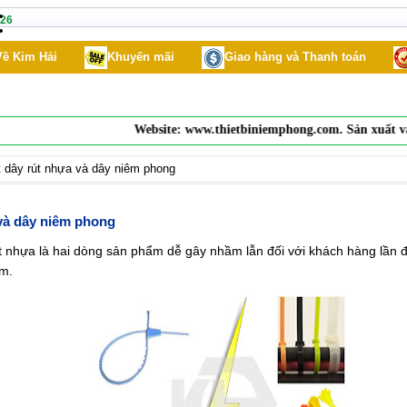
26
Về Kim Hải
Khuyến mãi
Giao hàng và Thanh toán
Website:
www.thietbiniemphong.com
. Sản xuất và
cu
t dây rút nhựa và dây niêm phong
 và dây niêm phong
 nhựa là hai dòng sản phẩm dễ gây nhầm lẫn đối với khách hàng lần 
ẩm.