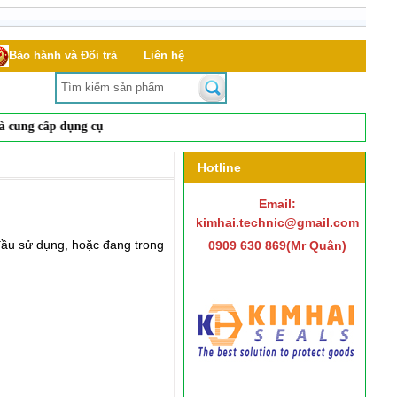
Bảo hành và Đổi trả
Liên hệ
ng cấp
dụng cụ đóng mở nắp phuy, seal niêm phong, hạt chì, dây chì,
Hotline
Email:
kimhai.technic@gmail.com
đầu sử dụng, hoặc đang trong
0909 630 869(Mr Quân)