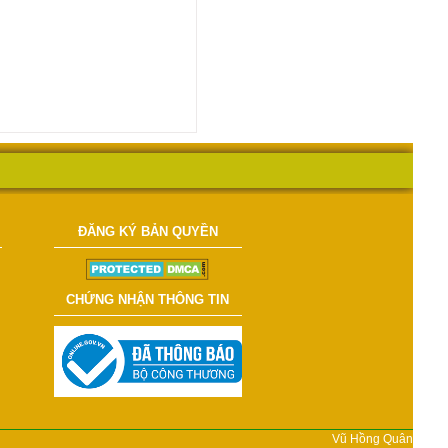
ĐĂNG KÝ BẢN QUYỀN
CHỨNG NHẬN THÔNG TIN
Vũ Hồng Quân