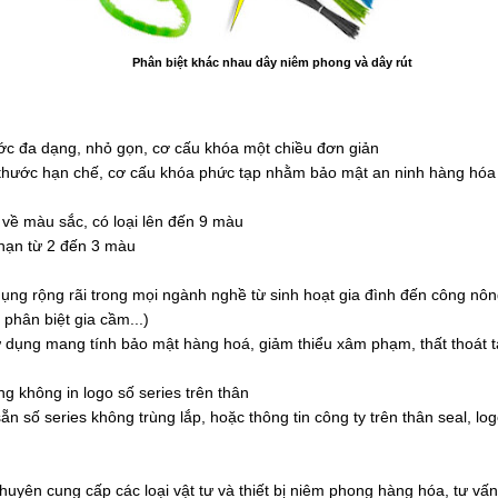
Phân biệt khác nhau dây niêm phong và dây rút
ước đa dạng, nhỏ gọn, cơ cấu khóa một chiều đơn giản
 thước hạn chế, cơ cấu khóa phức tạp nhằm bảo mật an ninh hàng hó
 về màu sắc, có loại lên đến 9 màu
 hạn từ 2 đến 3 màu
ụng rộng rãi trong mọi ngành nghề từ sinh hoạt gia đình đến công nôn
 phân biệt gia cầm...)
 dụng mang tính bảo mật hàng hoá, giảm thiểu xâm phạm, thất thoát t
g không in logo số series trên thân
ẵn số series không trùng lắp, hoặc thông tin công ty trên thân seal, lo
chuyên cung cấp các loại vật tư và thiết bị niêm phong hàng hóa, tư v