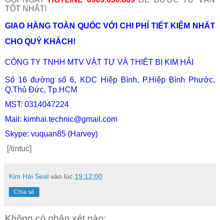
TỐT NHẤT!
GIAO H
ÀNG TOÀN QUỐC VỚI CHI PHÍ TIẾT KIỆM NHẤT
CHO QUÝ KHÁCH!
CÔNG TY TNHH MTV VẬT TƯ VÀ THIÊT BỊ KIM HẢI
Số 16 đường số 6, KDC Hiệp Bình, P.Hiệp Bình Phước,
Q.Thủ Đức, Tp.HCM
MST: 0314047224
Mail: kimhai.technic@gmail.com
Skype: vuquan85 (Harvey)
[/tintuc]
Kim Hải Seal
vào lúc
19:12:00
Chia sẻ
Không có nhận xét nào: