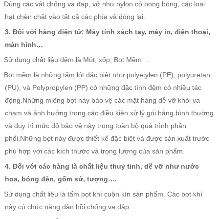
Dùng các vật chống va đạp, vỡ như nylon có bong bóng, các loại
hạt chèn chặt vào tất cả các phía và đóng lại.
3. Đối với hàng điện tử: Máy tính xách tay, máy in, điện thoại,
màn hình…
Sử dụng chất liệu đệm là Mút, xốp, Bọt Mềm …
Bọt mềm là những tấm lót đặc biệt như polyetylen (PE), polyuretan
(PU), và Polypropylen (PP) có những đặc tính đệm có nhiều tác
động.Những miếng bọt này bảo vệ các mặt hàng dễ vỡ khỏi va
chạm và ảnh hưởng trong các điều kiện xử lý gói hàng bình thường
và duy trì mức độ bảo vệ này trong toàn bộ quá trình phân
phối.Những bọt này được thiết kế đặc biệt và được sản xuất trước
phù hợp với các kích thước và trọng lượng của sản phẩm.
4. Đối với các hàng là chất liệu thuỷ tinh, dễ vỡ như nước
hoa, bóng đèn, gốm sứ, tượng….
Sử dụng chất liệu là tấm bọt khí cuộn kín sản phẩm. Các bọt khí
này có chức năng đàn hồi chống va đập.