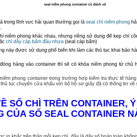
seal niêm phong container có đánh số
à trong lĩnh vực hải quan thường gọi là
seal chì niêm phong
hải
.
 chì niêm phong khác nhau, nhưng riêng sử dụng để kẹp chì c
oặc
chì dây cáp bấm đầu nhựa
(seal cáp bấm)
ng này được sử dụng phổ biến khi làm các thủ tục khai báo hà
đóng hàng vào container thì sẽ có khóa niêm phong từ chủ 
iêm phong container trong trường hợp kiểm tra thực tế hàng
 thủ tục chuyển cửa khẩu với bộ hồ sơ giấy đã có thông tin về
VỀ SỐ CHÌ TRÊN CONTAINER, 
 CỦA SỐ SEAL CONTAINER NÀ
c in khắc trên thân mỗi kẹp chì, đây là dãy số hoàn toàn không