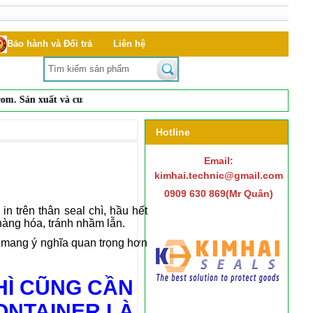
Bảo hành và Đổi trả
Liên hệ
. Sản xuất và
cung cấp
dụng cụ đóng mở nắp phuy, seal niêm phong, hạt
Hotline
Email:
kimhai.technic@gmail.com
0909 630 869(Mr Quân)
in trên thân seal chì, hầu hết
hàng hóa, tránh nhầm lẫn.
n mang ý nghĩa quan trọng hơn
HÌ CŨNG CẦN
ONTAINER LÀ