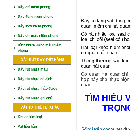
Dây chì niêm phong
Dây đồng niêm phong
Đây là dạng vật dụng m
quan, niêm chì hải quan
Dây inox niêm phong
Có rất nhiều loại seal
Dây chì màu niêm phong
loại chì cối (seal cối) h
Bình nhựa đựng mẫu niêm
Hai loại khóa niêm pho
phong
cơ quan hải quan
DÂY RÚT-DÂY THÍT HÀNG
Thông thường sau khi 
quan hải quan
Dây rút nhựa màu
Cơ quan Hải quan chỉ n
Dây rút nhựa cố định
hợp này phải thực hiện
quan.
Dây rút nhựa tháo được
TÌM HIỂU 
Dây rút nhựa ghi chú
TRỌNG
VẬT TƯ THIẾT BỊ KHÁC
Khuôn kim loại
Vật liệu hàn
Sốchì trên container
đượ