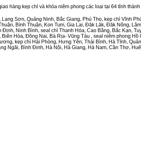
giao hàng kẹp chì và khóa niêm phong các loại tại 64 tỉnh thàn
 Lạng Sơn, Quảng Ninh, Bắc Giang, Phú Thọ, kẹp chì Vĩnh Ph
Thuận, Bình Thuận, Kon Tum, Gia Lai, Đăk Lăk, Đăk Nông, Lâ
Định, Ninh Bình, seal chì Thanh Hóa, Cao Bằng, Bắc Kạn, Tu
, Biên Hòa, Đồng Nai, Bà Rịa- Vũng Tàu , seal niêm phong Hồ C
ơng, kẹp chì Hải Phòng, Hưng Yên, Thái Bình, Hà Tĩnh, Quản
g Ngãi, Bình Định, Hà Nội, Hà Giang, Hà Nam, Cần Thơ, Huế