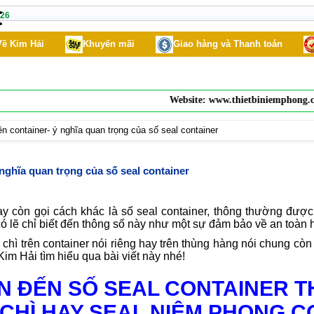
26
Về Kim Hải
Khuyến mãi
Giao hàng và Thanh toán
Website:
www.thietbiniemphong.com
ên container- ý nghĩa quan trọng của số seal container
 nghĩa quan trọng của số seal container
ay còn gọi cách khác là số seal container, thông thường được 
 lẽ chỉ biết đến thông số này như một sự đảm bảo về an toàn 
chì trên container nói riêng hay trên thùng hàng nói chung cò
im Hải tìm hiểu qua bài viết này nhé!
N ĐẾN SỐ SEAL CONTAINER T
 CHÌ HAY SEAL NIÊM PHONG C