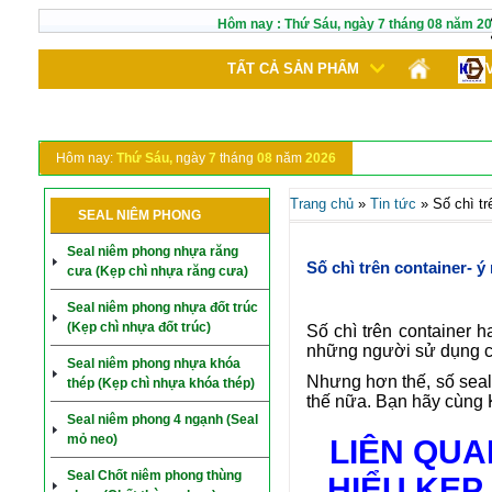
Hôm nay :
Thứ Sáu,
ngày
7
tháng
08
năm
20
TẤT CẢ SẢN PHẨM
Hôm nay:
Thứ Sáu,
ngày
7
tháng
08
năm
2026
Trang chủ
»
Tin tức
»
Số chì tr
SEAL NIÊM PHONG
Seal niêm phong nhựa răng
Số chì trên container- ý
cưa (Kẹp chì nhựa răng cưa)
Seal niêm phong nhựa đốt trúc
(Kẹp chì nhựa đốt trúc)
Số chì trên container h
những người sử dụng có
Seal niêm phong nhựa khóa
Nhưng hơn thế, số seal 
thép (Kẹp chì nhựa khóa thép)
thế nữa. Bạn hãy cùng K
Seal niêm phong 4 ngạnh (Seal
mỏ neo)
LIÊN QUA
Seal Chốt niêm phong thùng
HIỂU KẸP