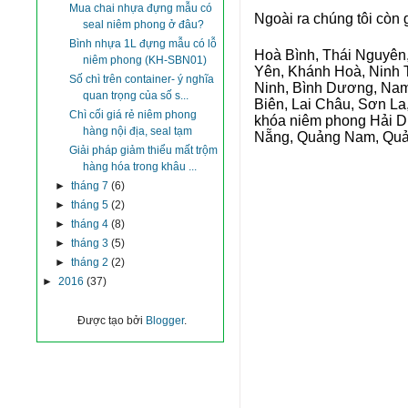
Mua chai nhựa đựng mẫu có
Ngoài ra chúng tôi còn 
seal niêm phong ở đâu?
Bình nhựa 1L đựng mẫu có lỗ
Hoà Bình, Thái Nguyên,
niêm phong (KH-SBN01)
Yên, Khánh Hoà, Ninh 
Số chì trên container- ý nghĩa
Ninh, Bình Dương, Nam 
quan trọng của số s...
Biên, Lai Châu, Sơn La
Chì cối giá rẻ niêm phong
khóa niêm phong Hải Dư
hàng nội địa, seal tạm
Nẵng, Quảng Nam, Quản
Giải pháp giảm thiểu mất trộm
hàng hóa trong khâu ...
►
tháng 7
(6)
►
tháng 5
(2)
►
tháng 4
(8)
►
tháng 3
(5)
►
tháng 2
(2)
►
2016
(37)
Được tạo bởi
Blogger
.