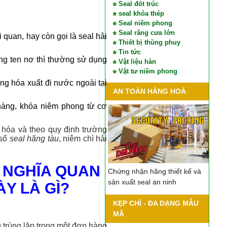
Seal đốt trúc
seal khóa thép
Seal niêm phong
Seal răng cưa lớn
 quan, hay còn gọi là seal hải
Thiết bị thùng phuy
Tin tức
ông ten nơ thì thường sử dụng
Vật liệu hàn
Vật tư niêm phong
ng hóa xuất đi nước ngoài tại
AN TOÀN HÀNG HOÁ
hàng, khóa niêm phong từ cơ
 hóa và theo quy định trường
 số
seal hãng tàu
, niêm chì hải
Ý NGHĨA QUAN
Chứng nhận hãng thiết kế và
sản xuất seal an ninh
Y LÀ GÌ?
KẸP CHÌ - ĐA DẠNG MẪU
MÃ
 trùng lặp trong một đơn hàng