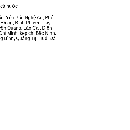
h cả nước
úc, Yên Bái, Nghệ An, Phú
m Đồng, Bình Phước, Tây
yên Quang, Lào Cai, Điện
hí Minh, kẹp chì Bắc Ninh,
g Bình, Quảng Trị, Huế, Đà