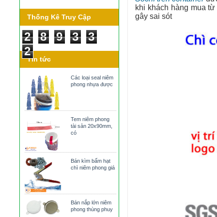
khi khách hàng mua từ 
gây sai sót
Thống Kê Truy Cập
2
8
9
3
3
2
Tin tức
Các loại seal niêm
phong nhựa được
Tem niêm phong
tài sản 20x90mm,
có
Bán kìm bấm hạt
chì niêm phong giá
Bán nắp lớn niêm
phong thùng phuy