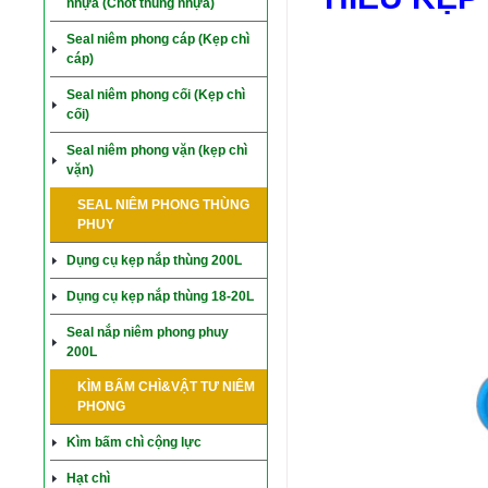
nhựa (Chốt thùng nhựa)
Seal niêm phong cáp (Kẹp chì
cáp)
Seal niêm phong cối (Kẹp chì
cối)
Seal niêm phong vặn (kẹp chì
vặn)
SEAL NIÊM PHONG THÙNG
PHUY
Dụng cụ kẹp nắp thùng 200L
Dụng cụ kẹp nắp thùng 18-20L
Seal nắp niêm phong phuy
200L
KÌM BẤM CHÌ&VẬT TƯ NIÊM
PHONG
Kìm bấm chì cộng lực
Hạt chì