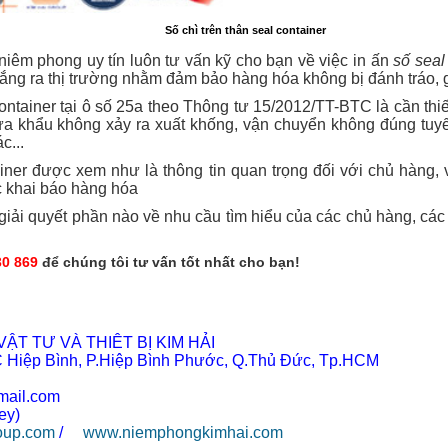
Số chì trên thân seal container
niêm phong uy tín luôn tư vấn kỹ cho bạn về việc in ấn
số seal
rắng ra thị trường nhằm đảm bảo hàng hóa không bị đánh tráo, 
ontainer tại ô số 25a theo Thông tư 15/2012/TT-BTC là cần thi
ửa khẩu không xảy ra xuất khống, vận chuyển không đúng tuy
c...
iner được xem như là thông tin quan trọng đối với chủ hàng,
c khai báo hàng hóa
ã giải quyết phần nào về nhu cầu tìm hiểu của các chủ hàng, các
30 869
để chúng tôi tư vấn tốt nhất cho bạn!
ẬT TƯ VÀ THIÊT BỊ KIM HẢI
 Hiệp Bình, P.Hiệp Bình Phước, Q.Thủ Đức, Tp.HCM
mail.com
ey)
oup.com
/
www.niemphongkimhai.com