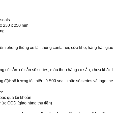
 seals
 x 230 x 250 mm
ùng
iêm phong thùng xe tải, thùng container, cửa kho, hàng hải, g
g có sẵn: có sẵn số series, màu theo hàng có sẵn, chưa khắc 
 đặt: số lượng tối thiểu từ 500 seal, khắc số series và logo th
n:
hoặc qua tài khoản
thức COD (giao hàng thu tiền)