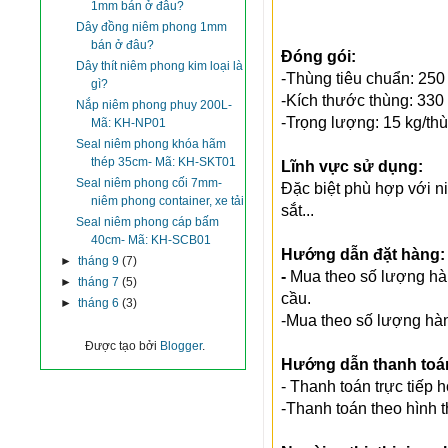
1mm bán ở đâu?
Dây đồng niêm phong 1mm
bán ở đâu?
Đóng gói:
Dây thít niêm phong kim loại là
-Thùng tiêu chuẩn: 250
gì?
-Kích thước thùng: 330
Nắp niêm phong phuy 200L-
-Trọng lượng: 15 kg/th
Mã: KH-NP01
Seal niêm phong khóa hãm
thép 35cm- Mã: KH-SKT01
Lĩnh vực sử dụng:
Seal niêm phong cối 7mm-
Đặc biệt phù hợp với n
niêm phong container, xe tải
sắt...
Seal niêm phong cáp bấm
40cm- Mã: KH-SCB01
Hướng dẫn đặt hàng:
►
tháng 9
(7)
-
Mua theo số lượng hàn
►
tháng 7
(5)
cầu.
►
tháng 6
(3)
-Mua theo số lượng hàng
Được tạo bởi
Blogger
.
Hướng dẫn thanh toá
- Thanh toán trực tiếp 
-Thanh toán theo hình 