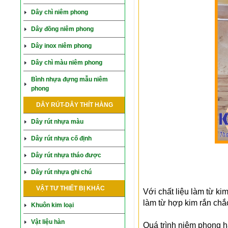
Dây chì niêm phong
Dây đồng niêm phong
Dây inox niêm phong
Dây chì màu niêm phong
Bình nhựa đựng mẫu niêm
phong
DÂY RÚT-DÂY THÍT HÀNG
Dây rút nhựa màu
Dây rút nhựa cố định
Dây rút nhựa tháo được
Dây rút nhựa ghi chú
VẬT TƯ THIẾT BỊ KHÁC
Với chất liệu làm từ kim
làm từ hợp kim rắn chắ
Khuôn kim loại
Vật liệu hàn
Quá trình niêm phong h