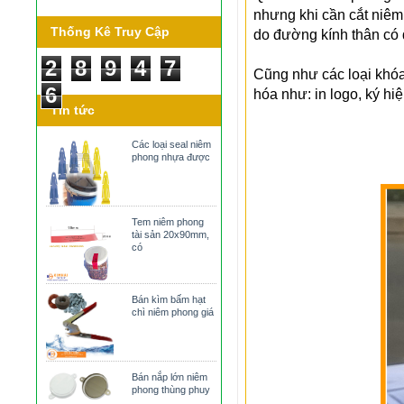
nhưng khi cần cắt niêm 
Thống Kê Truy Cập
do đường kính thân có
2
8
9
4
7
Cũng như các loại khó
6
hóa như: in logo, ký h
Tin tức
Các loại seal niêm
phong nhựa được
Tem niêm phong
tài sản 20x90mm,
có
Bán kìm bấm hạt
chì niêm phong giá
Bán nắp lớn niêm
phong thùng phuy