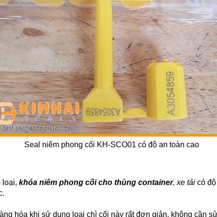
Seal niêm phong cối KH-SCO01 có độ an toàn cao
 loại,
khóa niêm phong cối cho thùng container
, xe tải
có độ
c.
àng hóa khi sử dụng loại chì cối này rất đơn giản, không cần 