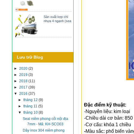
Sản xuất kẹp chì
nhựa 4 ngạnh (sea
Lưu trữ Blog
►
2020
(2)
►
2019
(3)
►
2018
(11)
►
2017
(39)
▼
2016
(37)
►
tháng 12
(9)
Đặc điểm kỹ thuật:
►
tháng 11
(5)
-Nguyên liệu: kim loại
▼
tháng 10
(8)
-Chiều dài cơ bản: 85
Seal niêm phong cối nội địa
7mm - Mã: KH-SCO03
-Cơ cấu: khóa 1 chiều
Dây inox 304 niêm phong
-
Màu sắc: phổ biến vàn