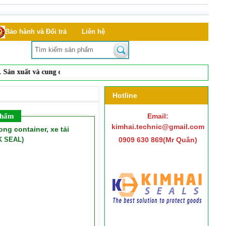
Bảo hành và Đổi trả
Liên hệ
xuất và
cung cấp
dụng cụ đóng mở nắp phuy, seal niêm phong, hạt chì,
Hotline
phẩm
Email:
kimhai.technic@gmail.com
ng container, xe tải
CK SEAL)
0909 630 869(Mr Quân)