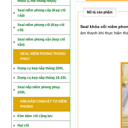
nhựa (Chốt thùng nhựa)
Seal niêm phong cáp (Kẹp chì
Mô tả sản phẩm
cáp)
Seal niêm phong cối (Kẹp chì
Seal khóa cối niêm pho
cối)
âm thanh khi thực hiện tha
Seal niêm phong vặn (kẹp chì
vặn)
SEAL NIÊM PHONG THÙNG
PHUY
Dụng cụ kẹp nắp thùng 200L
Dụng cụ kẹp nắp thùng 18-20L
Seal nắp niêm phong phuy
200L
KÌM BẤM CHÌ&VẬT TƯ NIÊM
PHONG
Kìm bấm chì cộng lực
Hạt chì