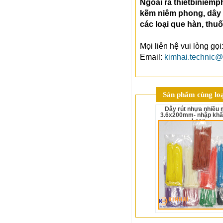
Ngoài ra thietbiniem
kẽm niêm phong, dây n
các loại que hàn, thuố
Mọi liên hệ vui lòng g
Email:
kimhai.technic
Sản phẩm cùng loạ
Dây rút nhựa nhiều màu
3.6x200mm- nhập khẩ
Loan