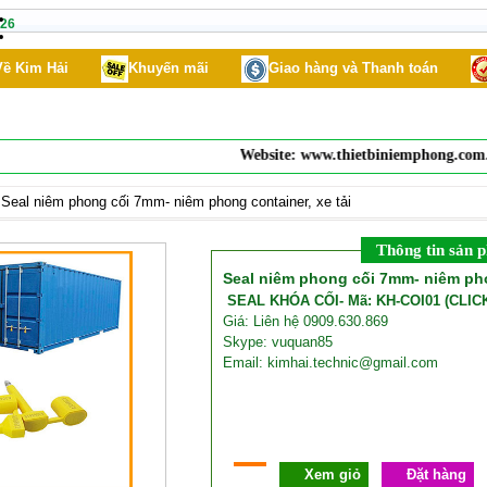
26
Về Kim Hải
Khuyến mãi
Giao hàng và Thanh toán
Website:
www.thietbiniemphong.com
. Sản 
»
Seal niêm phong cối 7mm- niêm phong container, xe tải
Thông tin sản 
Seal niêm phong cối 7mm- niêm pho
SEAL KHÓA CỐI- Mã: KH-COI01 (CLI
Giá: Liên hệ 0909.630.869
Skype: vuquan85
Email: kimhai.technic@gmail.com
Xem giỏ
Đặt hàng