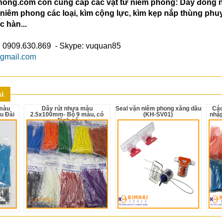
phong.com còn cung cấp các vật tư niêm phong: Dây đồng 
iêm phong các loại, kìm cộng lực, kìm kẹp nắp thùng phuy
c hàn...
ọi: 0909.630.869 - Skype: vuquan85
@gmail.com
i
Dây rút nhựa màu
Seal vặn niêm phong xăng dầu
Các loại dây rút nhựa màu
u Đài
2.5x100mm- Bộ 9 màu, có
(KH-SV01)
nhập
đánh số