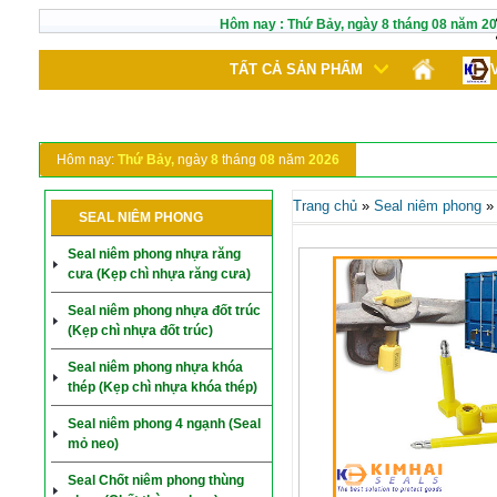
Hôm nay :
Thứ Bảy,
ngày
8
tháng
08
năm
20
TẤT CẢ SẢN PHẨM
Hôm nay:
Thứ Bảy,
ngày
8
tháng
08
năm
2026
Trang chủ
»
Seal niêm phong
SEAL NIÊM PHONG
Seal niêm phong nhựa răng
cưa (Kẹp chì nhựa răng cưa)
Seal niêm phong nhựa đốt trúc
(Kẹp chì nhựa đốt trúc)
Seal niêm phong nhựa khóa
thép (Kẹp chì nhựa khóa thép)
Seal niêm phong 4 ngạnh (Seal
mỏ neo)
Seal Chốt niêm phong thùng